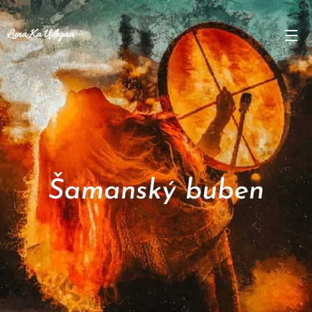
Luna Ka Udegan
Šamanský buben