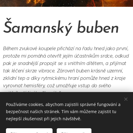
Šamanský buben
Během zvukové koupele přichází na řadu hned jako první,
protože mi pomáhá otevřít jejím účastníkům srdce, odkud
pak je snadnější propojit se s vnitřním dítětem, a přijímat
tak léčení skrze vibrace. Zároveň buben krásně uzemní,
zklidní tep a díky rytmickému hraní pomůže hned z kraje
vyrovnat hemisféry, což umožňuje vstup do svého
vnitřního léčivého "kanálu".
Používáme cookies, abychom zajistili správné fungování a
bezpečnost našich stránek. Tím vám můžeme zajistit tu
nejlepší zkušenost při jejich návštěvě.
Luna Ka Udegan - tvořeno s láskou ke všem živým bytostem a
posvátným tónům Vesmíru.